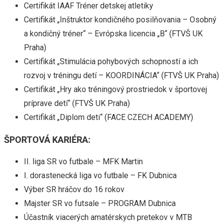
Certifikát IAAF Tréner detskej atletiky
Certifikát „Inštruktor kondičného posilňovania – Osobný
a kondičný tréner“ – Evrópska licencia „B“ (FTVŠ UK
Praha)
Certifikát „Stimulácia pohybových schopností a ich
rozvoj v tréningu detí – KOORDINÁCIA“ (FTVŠ UK Praha)
Certifikát „Hry ako tréningový prostriedok v športovej
príprave detí“ (FTVŠ UK Praha)
Certifikát „Diplom deti“ (FACE CZECH ACADEMY)
ŠPORTOVÁ KARIÉRA:
II. liga SR vo futbale – MFK Martin
I. dorastenecká liga vo futbale – FK Dubnica
Výber SR hráčov do 16 rokov
Majster SR vo futsale – PROGRAM Dubnica
Účastník viacerých amatérskych pretekov v MTB