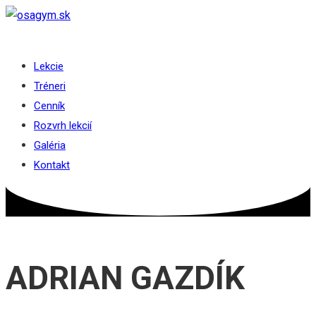
Skip
to
MENU
CLOSE
content
Lekcie
Tréneri
Cenník
Rozvrh lekcií
Galéria
Kontakt
ADRIAN GAZDÍK