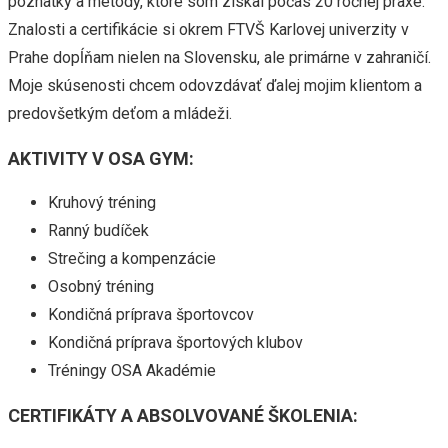
poznatky a metódy, ktoré som získal počas 20 ročnej praxe.
Znalosti a certifikácie si okrem FTVŠ Karlovej univerzity v
Prahe dopĺňam nielen na Slovensku, ale primárne v zahraničí.
Moje skúsenosti chcem odovzdávať ďalej mojim klientom a
predovšetkým deťom a mládeži.
AKTIVITY V OSA GYM:
Kruhový tréning
Ranný budíček
Strečing a kompenzácie
Osobný tréning
Kondičná príprava športovcov
Kondičná príprava športových klubov
Tréningy OSA Akadémie
CERTIFIKÁTY A ABSOLVOVANÉ ŠKOLENIA: